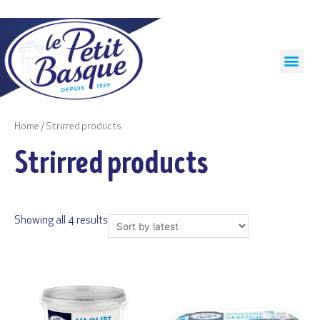
Cookies management panel
Home
/ Strirred products
Strirred products
Showing all 4 results