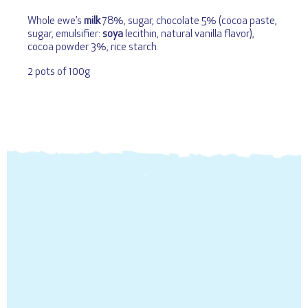
Whole ewe’s
milk
78%, sugar, chocolate 5% (cocoa paste,
sugar, emulsifier:
soya
lecithin, natural vanilla flavor),
cocoa powder 3%, rice starch.
2 pots of 100g