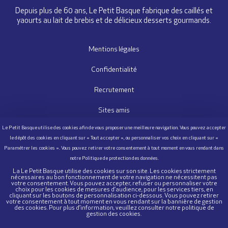
Depuis plus de 60 ans, Le Petit Basque fabrique des caillés et
yaourts au lait de brebis et de délicieux desserts gourmands.
Mentions légales
Confidentialité
Recrutement
Sites amis
Nous contacter
Questionnaire Satisfaction
Cookies
La Le Petit Basque utilise des cookies sur son site. Les cookies strictement
nécessaires au bon fonctionnement de votre navigation ne nécessitent pas
votre consentement. Vous pouvez accepter, refuser ou personnaliser votre
choix pour les cookies de mesures d’audience, pour les services tiers, en
cliquant sur les boutons de personnalisation ci-dessous. Vous pouvez retirer
POUR VOTRE SANTÉ, MANGEZ AU MOINS 5 FRUITS ET LÉGUMES PAR JOUR.
votre consentement à tout moment en vous rendant sur la bannière de gestion
des cookies. Pour plus d’information, veuillez consulter notre politique de
WWW.MANGERBOUGER.FR
gestion des cookies.