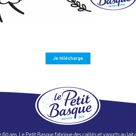
Je télécharge
 60 ans, Le Petit Basque fabrique des caillés et yaourts au lait 