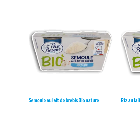
Semoule au lait de brebis Bio nature
Riz au lai