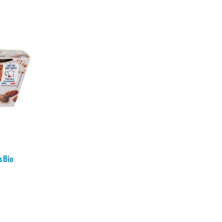
s Bio