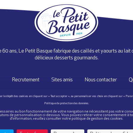
 60 ans, Le Petit Basque fabrique des caillés et yaourts au lait 
délicieux desserts gourmands.
Recrutement
Sites amis
Nous contacter
Q
TRE SANTÉ, MANGEZ AU MOINS 5 FRUITS ET LÉGUMES P
WWW.MANGERBOUGER.FR
nécessaires au bon fonctionnement de votre navigation ne nécessitent pas votre con
 boutons de personnalisation ci-dessous. Vous pouvez retirer votre consentement à t
d’information, veuillez consulter notre politique de gestion des cookies.