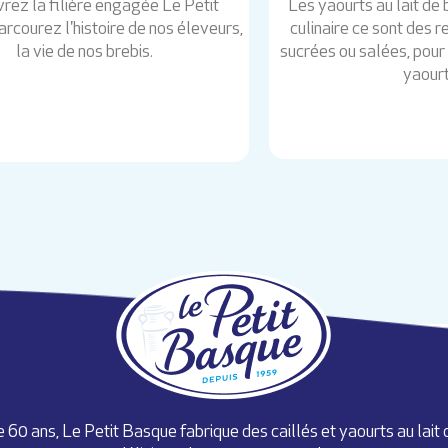
rez la filière engagée Le Petit
Les yaourts au lait d
rcourez l'histoire de nos éleveurs,
culinaire ce sont des 
la vie de nos brebis.
sucrées ou salées, pour 
yaourt
 60 ans, Le Petit Basque fabrique des caillés et yaourts au lait 