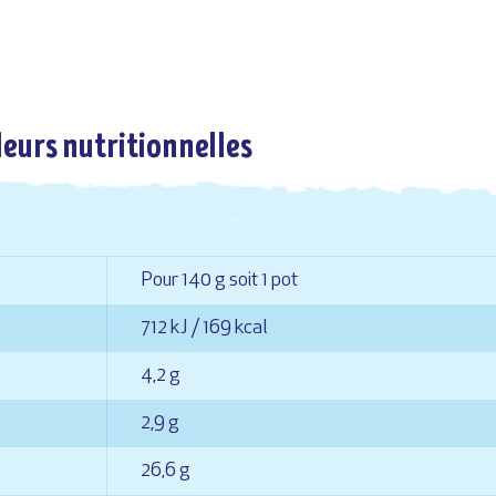
leurs nutritionnelles
Pour 140 g soit 1 pot
712 kJ / 169 kcal
4,2 g
2,9 g
26,6 g