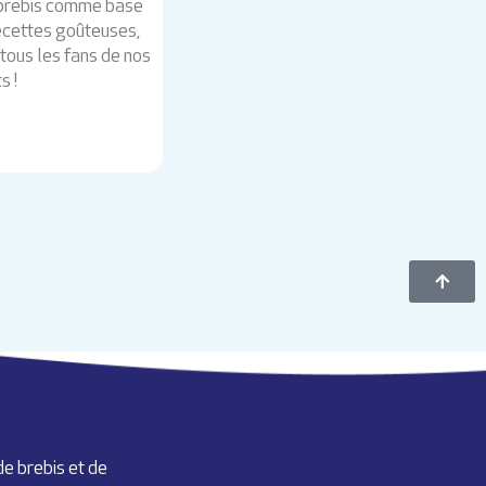
e brebis comme base
recettes goûteuses,
tous les fans de nos
s !
de brebis et de