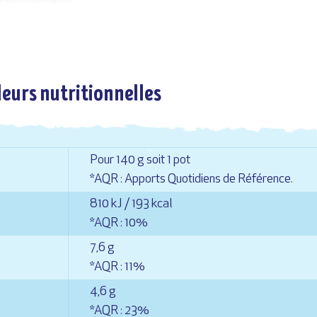
leurs nutritionnelles
Pour 140 g soit 1 pot
*AQR : Apports Quotidiens de Référence.
810 kJ / 193 kcal
*AQR : 10%
7,6 g
*AQR : 11%
4,6 g
*AQR : 23%