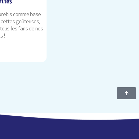
ettes
e brebis comme base
recettes goûteuses,
tous les fans de nos
s !