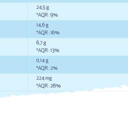
24,5 g
*AQR : 9%
14,6 g
*AQR : 16%
6,7 g
*AQR : 13%
0,14 g
*AQR : 2%
224 mg
*AQR : 28%