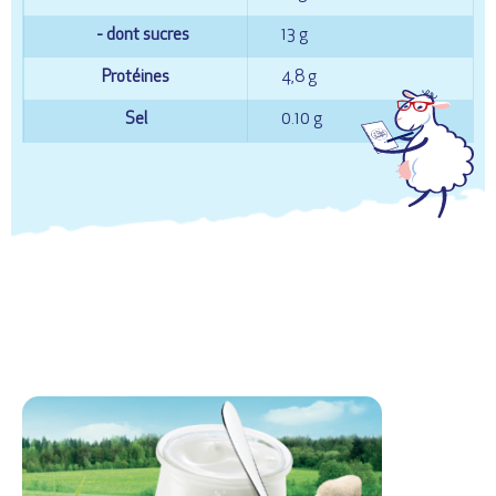
- dont sucres
13 g
Protéines
4,8 g
Sel
0.10 g