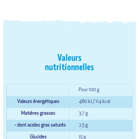
Valeurs
nutritionnelles
Pour 100 g
Valeurs énergétiques
480 kJ / 114 kcal
Matières grasses
3,7 g
- dont acides gras saturés
2,5 g
Glucides
15 g